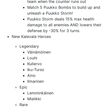
team when the counter runs out
Match 5 Puukko Bombs to build up and
unleash a Puukko Storm!
Puukko Storm deals 15% max health
damage to all enemies AND lowers their
defense by -30% for 3 turns
New Kalevala Heroes
Legendary
Väinämöinen
Louhi
Kullervo
Iku-Turso
Aino
Ilmarinen
Epic
Lemminkäinen
Mielikki
Rare