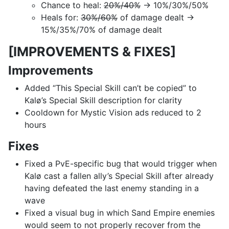
Chance to heal:
20%/40%
→ 10%/30%/50%
Heals for:
30%/60%
of damage dealt →
15%/35%/70% of damage dealt
[IMPROVEMENTS & FIXES]
Improvements
Added “This Special Skill can’t be copied” to
Kalø’s Special Skill description for clarity
Cooldown for Mystic Vision ads reduced to 2
hours
Fixes
Fixed a PvE-specific bug that would trigger when
Kalø cast a fallen ally’s Special Skill after already
having defeated the last enemy standing in a
wave
Fixed a visual bug in which Sand Empire enemies
would seem to not properly recover from the